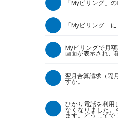
「Myビリング」
「Myビリング」
Myビリングで月
画面が表示され、
翌月合算請求（隔
すか。
ひかり電話を利用
なくなりました。
ます。どうしてで