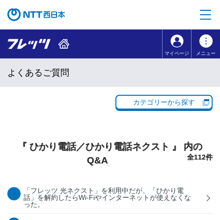
本文へ移動
コンテンツのリンクナビゲーションへ移動
マイページ
メニュー
よくあるご質問
カテゴリーから探す
『 ひかり電話／ひかり電話ネクスト 』 内の
全112件
Q&A
「フレッツ 光ネクスト」を利用中だが、「ひかり電
話」を解約したらWi-Fiやインターネットが使えなくな
った。