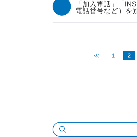
「加入電話」「I
電話番号など）を
≪
1
2