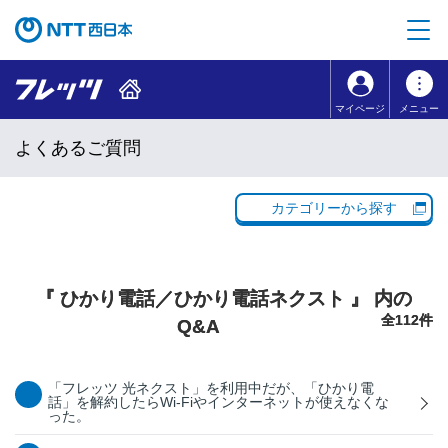
本文へ移動
コンテンツのリンクナビゲーションへ移動
マイページ
メニュー
よくあるご質問
カテゴリーから探す
『 ひかり電話／ひかり電話ネクスト 』 内の
全112件
Q&A
「フレッツ 光ネクスト」を利用中だが、「ひかり電
話」を解約したらWi-Fiやインターネットが使えなくな
った。