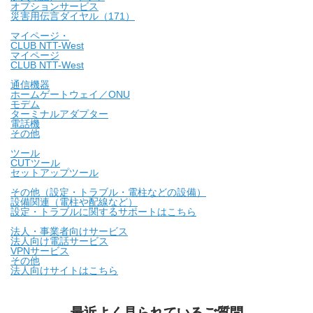
オプションサービス
災害用伝言ダイヤル（171）
マイページ・
CLUB NTT-West
マイページ
CLUB NTT-West
通信機器
ホームゲートウェイ／ONU
モデム
ターミナルアダプター
電話機
その他
ツール
CUTツール
セットアップツール
その他（設定・トラブル・電柱などの設備）
設備関連（電柱や配線など）
設定・トラブルに関するサポートはこちら
法人・事業者向けサービス
法人向け電話サービス
VPNサービス
その他
法人向けサイトはこちら
最近よく見られているご質問