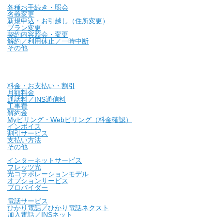
各種お手続き・照会
名義変更
新規申込・お引越し（住所変更）
プラン変更
契約内容照会・変更
解約／利用休止／一時中断
その他
料金・お支払い・割引
月額料金
通話料／INS通信料
工事費
解約金
Myビリング・Webビリング（料金確認）
インボイス
割引サービス
支払い方法
その他
インターネットサービス
フレッツ光
光コラボレーションモデル
オプションサービス
プロバイダー
電話サービス
ひかり電話／ひかり電話ネクスト
加入電話／INSネット