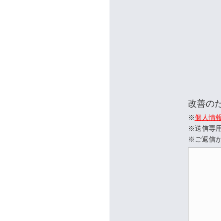
改善の
※
個人情
※送信専
※ご返信