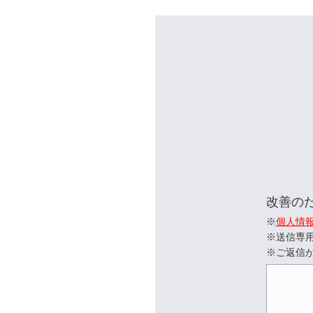
改善の
※
個人情
※送信専
※ご返信