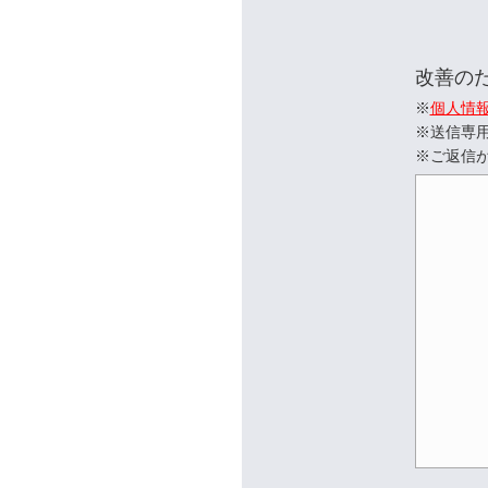
改善の
※
個人情
※送信専
※ご返信