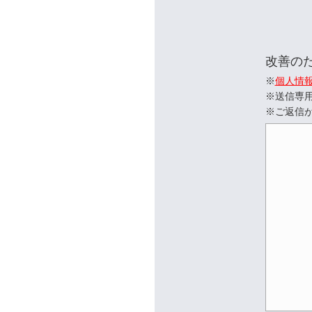
改善の
※
個人情
※送信専
※ご返信