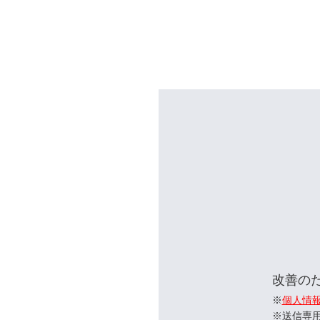
改善の
※
個人情
※送信専