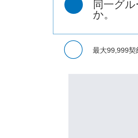
同一グル
か。
最大99,99