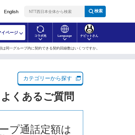
検索
English
マイページ
コラボ光
Language
ナビットさん
額は同一グループ内に契約できる契約回線数はいくつですか。
カテゴリーから探す
るよくあるご質問
ープ通話定額は