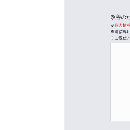
改善の
※
個人情
※送信専
※ご返信