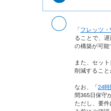
「
フレッツ・V
ることで、遅
の構築が可能
また、セット
削減すること
なお、「
24
間365日保
ただし、要件