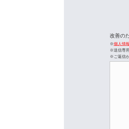
改善の
※
個人情
※送信専
※ご返信