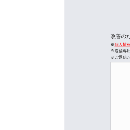
改善の
※
個人情
※送信専
※ご返信