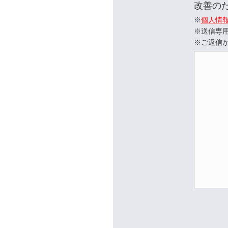
改善の
※
個人情
※送信専
※ご返信