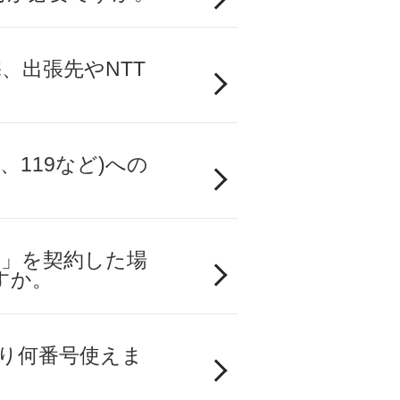
在宅、出張先やNTT
0、119など)への
ams」を契約した場
すか。
線あたり何番号使えま