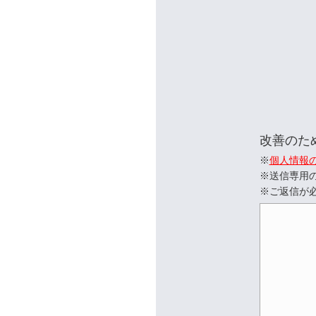
改善のた
※
個人情報
※送信専用
※ご返信が