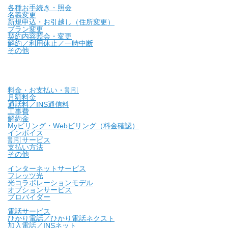
各種お手続き・照会
名義変更
新規申込・お引越し（住所変更）
プラン変更
契約内容照会・変更
解約／利用休止／一時中断
その他
料金・お支払い・割引
月額料金
通話料／INS通信料
工事費
解約金
Myビリング・Webビリング（料金確認）
インボイス
割引サービス
支払い方法
その他
インターネットサービス
フレッツ光
光コラボレーションモデル
オプションサービス
プロバイダー
電話サービス
ひかり電話／ひかり電話ネクスト
加入電話／INSネット