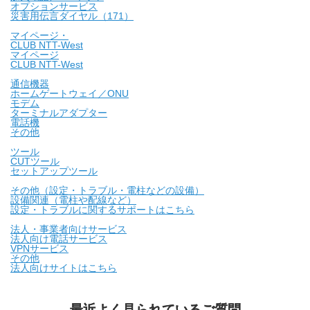
オプションサービス
災害用伝言ダイヤル（171）
マイページ・
CLUB NTT-West
マイページ
CLUB NTT-West
通信機器
ホームゲートウェイ／ONU
モデム
ターミナルアダプター
電話機
その他
ツール
CUTツール
セットアップツール
その他（設定・トラブル・電柱などの設備）
設備関連（電柱や配線など）
設定・トラブルに関するサポートはこちら
法人・事業者向けサービス
法人向け電話サービス
VPNサービス
その他
法人向けサイトはこちら
最近よく見られているご質問