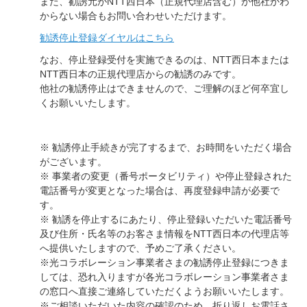
また、勧誘元がNTT西日本（正規代理店含む）か他社かわ
からない場合もお問い合わせいただけます。
勧誘停止登録ダイヤルはこちら
なお、停止登録受付を実施できるのは、NTT西日本または
NTT西日本の正規代理店からの勧誘のみです。
他社の勧誘停止はできませんので、ご理解のほど何卒宜し
くお願いいたします。
※ 勧誘停止手続きが完了するまで、お時間をいただく場合
がございます。
※ 事業者の変更（番号ポータビリティ）や停止登録された
電話番号が変更となった場合は、再度登録申請が必要で
す。
※ 勧誘を停止するにあたり、停止登録いただいた電話番号
及び住所・氏名等のお客さま情報をNTT西日本の代理店等
へ提供いたしますので、予めご了承ください。
※光コラボレーション事業者さまの勧誘停止登録につきま
しては、恐れ入りますが各光コラボレーション事業者さま
の窓口へ直接ご連絡していただくようお願いいたします。
※ご相談いただいた内容の確認のため、折り返しお電話さ