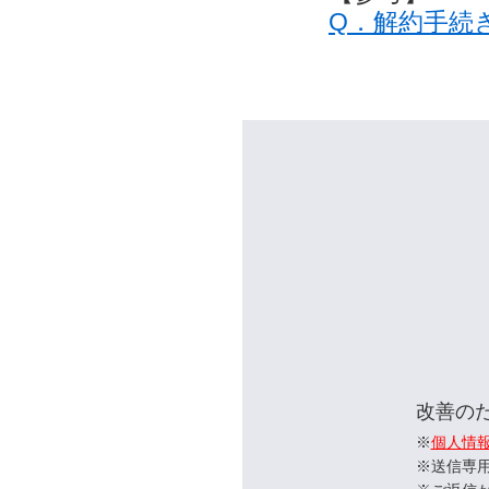
Q．解約手続
改善の
※
個人情
※送信専